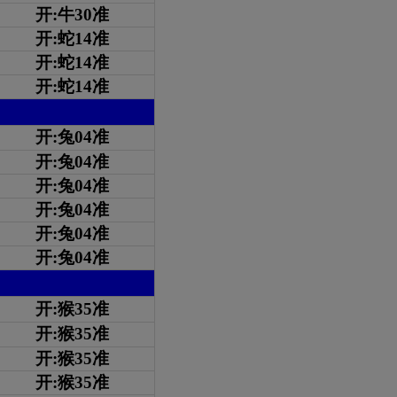
开:牛30准
开:蛇14准
开:蛇14准
开:蛇14准
开:兔04准
开:兔04准
开:兔04准
开:兔04准
开:兔04准
开:兔04准
开:猴35准
开:猴35准
开:猴35准
开:猴35准