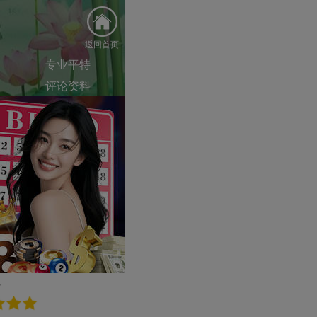
返回首页
专业平特
评论资料
件