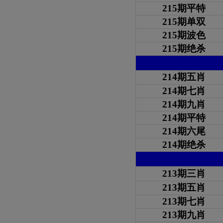
215期平特
215期单双
215期波色
215期绝杀
214期五肖
214期七肖
214期九肖
214期平特
214期
六尾
214期绝杀
213期三肖
213期五肖
213期七肖
213期九肖