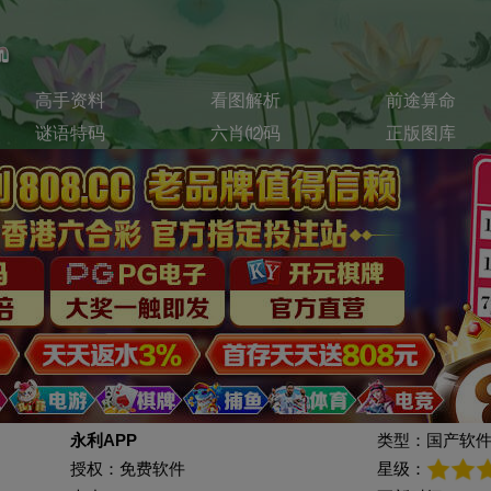
高手资料
看图解析
前途算命
谜语特码
六肖⑿码
正版图库
永利APP
类型：国产软
授权：免费软件
星级：