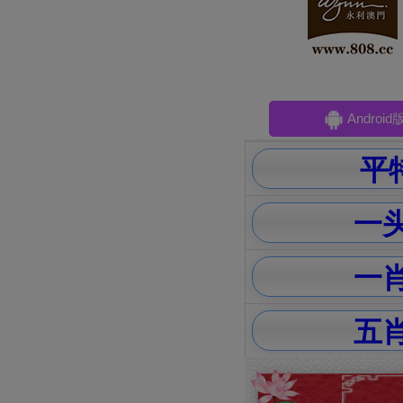
Android
平
一
一
五