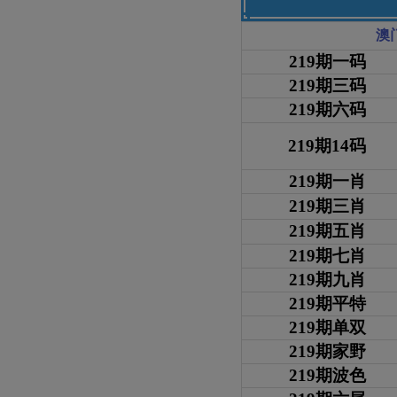
澳
219期一码
219期三码
219期六码
219期14码
219期一肖
219期三肖
219期五肖
219期七肖
219期九肖
219期平特
219期单双
219期家野
219期波色